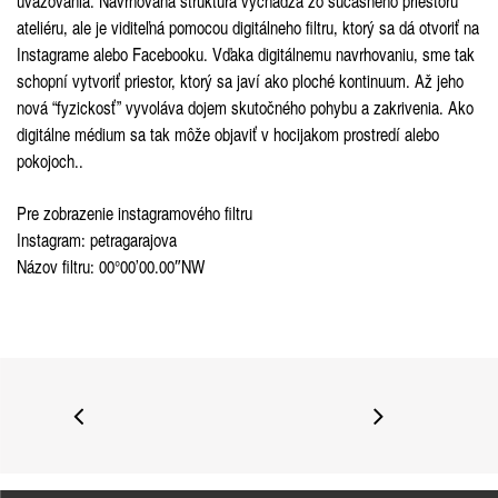
uvažovania. Navrhovaná štruktúra vychádza zo súčasného priestoru
ateliéru, ale je viditeľná pomocou digitálneho filtru, ktorý sa dá otvoriť na
Instagrame alebo Facebooku. Vďaka digitálnemu navrhovaniu, sme tak
schopní vytvoriť priestor, ktorý sa javí ako ploché kontinuum. Až jeho
nová “fyzickosť” vyvoláva dojem skutočného pohybu a zakrivenia. Ako
digitálne médium sa tak môže objaviť v hocijakom prostredí alebo
pokojoch..
Pre zobrazenie instagramového filtru
Instagram: petragarajova
Názov filtru: 00°00’00.00″NW