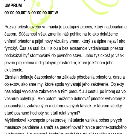
UMPRUM
00°00’00.00″N 00°00’00.00″W
Rozvoj priestorového vnímania je postupný proces, ktorý nadobúdame
časom. Súčasnosť však zmenila náš pohľad na to ako dokážeme
vnímať priestor a prijať nový vizuálny vnem, ktorý sa úplne nejaví ako
fyzický. Čas sa stal iba ilúziou a bez existencie vzdialenosti priestor
nedokázal byť sformovaný do pevného stavu. Jeho fyzickosť je však
pevne prepletená s digitálnym prostredím, ktoré je kľúčom jeho
existencie.
Einstein definuje časopriestor na základe pôsobenia priestoru, času a
objektov, ako sme my, ktoré spolu vytvárajú jeho zakrivenie. Objekty
nasledujú vyvolané zakrivenie a tým predurčujú cestu, po ktorej sa vo
vesmíre pohybujú. Ako potom môžeme definovať priestor vytvorený z
posunutých, zakrivených a deformovaných kriviek, v ktorom všetky
staré poznané hodnoty sa stali relatívnymi?
Myšlienková koncepcia priestorovej inštalácie vznikla počas prvých
mesiacov pandémie a snaží sa predefinovať hranice architektonického