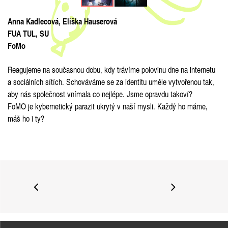
Anna Kadlecová, Eliška Hauserová
FUA TUL, SU
FoMo
Reagujeme na současnou dobu, kdy trávíme polovinu dne na internetu
a sociálních sítích. Schováváme se za identitu uměle vytvořenou tak,
aby nás společnost vnímala co nejlépe. Jsme opravdu takoví?
FoMO je kybernetický parazit ukrytý v naší mysli. Každý ho máme,
máš ho i ty?